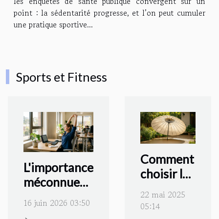
les enquêtes de santé publique convergent sur un
point : la sédentarité progresse, et l’on peut cumuler
une pratique sportive...
Sports et Fitness
Comment
L'importance
choisir le
méconnue
meilleur
22 mai 2025
des pauses
parasol
16 juin 2026 03:50
05:14
actives
pour