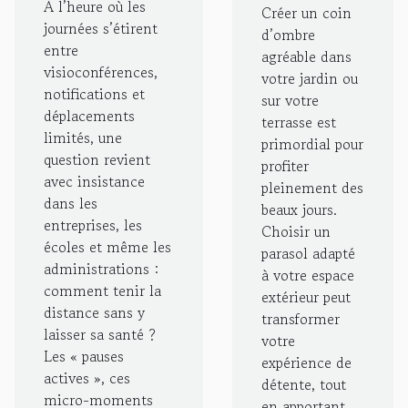
À l’heure où les
pendant le
Créer un coin
votre
journées s’étirent
d’ombre
travail
espace
entre
agréable dans
visioconférences,
extérieur
votre jardin ou
notifications et
sur votre
déplacements
terrasse est
limités, une
primordial pour
question revient
profiter
avec insistance
pleinement des
dans les
beaux jours.
entreprises, les
Choisir un
écoles et même les
parasol adapté
administrations :
à votre espace
comment tenir la
extérieur peut
distance sans y
transformer
laisser sa santé ?
votre
Les « pauses
expérience de
actives », ces
détente, tout
micro-moments
en apportant