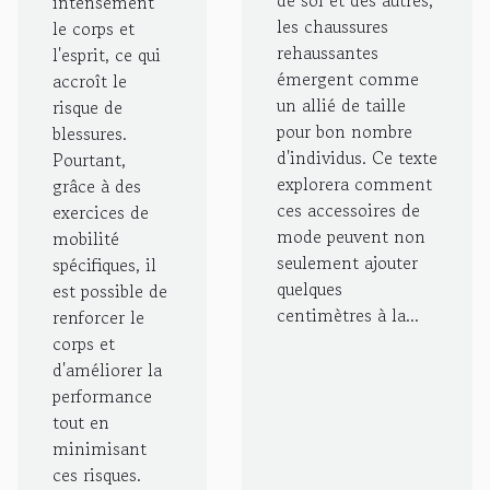
de soi et des autres,
intensément
sportifs
les chaussures
le corps et
de haut
rehaussantes
l'esprit, ce qui
niveau
émergent comme
accroît le
un allié de taille
routines
risque de
pour bon nombre
blessures.
et
d'individus. Ce texte
Pourtant,
bénéfices
explorera comment
grâce à des
ces accessoires de
exercices de
mode peuvent non
mobilité
seulement ajouter
spécifiques, il
quelques
est possible de
centimètres à la...
renforcer le
corps et
d'améliorer la
performance
tout en
minimisant
ces risques.