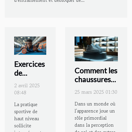
d'entraînement et débloquer de...
Exercices
Comment les
de
chaussures
mobilité
2 avril 2025
rehaussantes
pour
25 mars 2025 01:30
08:48
peuvent
prévenir
Dans un monde où
La pratique
améliorer la
les
l'apparence joue un
sportive de
confiance en
blessures
rôle primordial
haut niveau
soi
dans la perception
chez les
sollicite